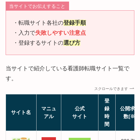
当サイトでお伝えすること
・転職サイト各社の
登録手順
・入力で
失敗しやすい注意点
・登録するサイトの
選び方
当サイトで紹介している看護師転職サイト一覧で
す。
スクロールできます
登
マニュ
公式
録
公開求人
サイト名
アル
サイト
時
数(※)
間