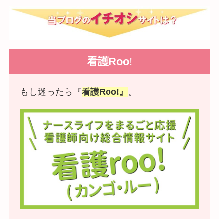
看護Roo!
もし迷ったら『
看護Roo!』
。