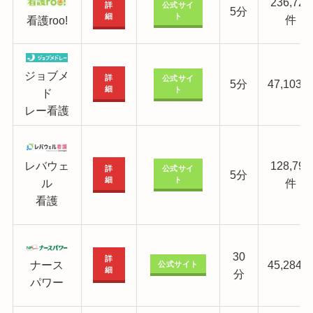
236,726
詳
公式サイ
5分
細
ト
件
看護roo!
ジョブメ
詳
公式サイ
5分
47,103
細
ト
ド
レー看護
レバウェ
128,795
詳
公式サイ
5分
細
ト
ル
件
看護
30
詳
ナース
45,284
公式サイト
細
分
パワー