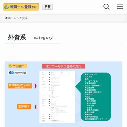
ホーム
外資系
外資系
– category –