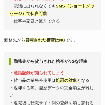
・電話に出られなくても
SMS（ショートメッ
セージ）で伝言可能
・仕事や家庭と区別できる
勤務先から
貸与された携帯はNG
です。
勤務先から貸与された携帯がNGな理由
・
通話記録が知られてしまう
・貸与品の業務外使用は
処罰の対象
となる
・返却する際、履歴データの完全消去が難し
い
・退職後に転職サイト側の登録を消し忘れる