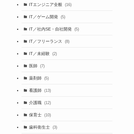
ITエンジニア全般
(16)
IT／ゲーム開発
(5)
IT／社内SE・自社開発
(5)
IT／フリーランス
(8)
IT／未経験
(2)
医師
(7)
薬剤師
(5)
看護師
(13)
介護職
(12)
保育士
(10)
歯科衛生士
(3)